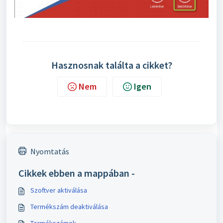
Hasznosnak találta a cikket?
Nem
Igen
Nyomtatás
Cikkek ebben a mappában -
Szoftver aktiválása
Termékszám deaktiválása
Termékszámok