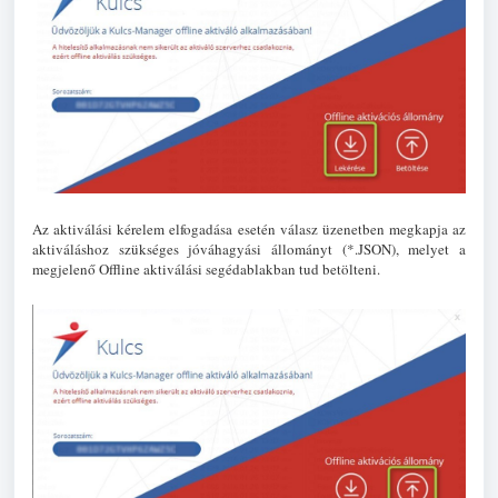
Az aktiválási kérelem elfogadása esetén válasz üzenetben megkapja az
aktiváláshoz szükséges jóváhagyási állományt (*.JSON), melyet a
megjelenő Offline aktiválási segédablakban tud betölteni.